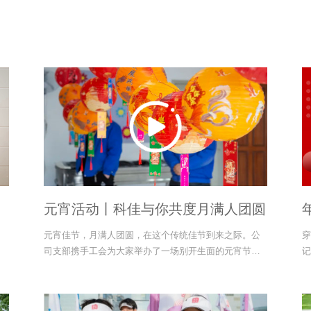
元宵活动丨科佳与你共度月满人团圆
元宵佳节，月满人团圆，在这个传统佳节到来之际。公
穿
司支部携手工会为大家举办了一场别开生面的元宵节活
记
动。科佳诚瑞的小伙伴们齐聚一堂，猜灯谜、学党史、
成
吃元宵，共同感受这份独特的节日氛围，共享这温馨的
时刻。