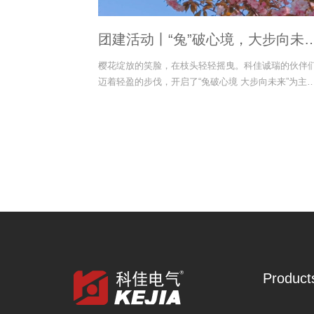
团建活动丨“兔”破心境，大步向未
来！
樱花绽放的笑脸，在枝头轻轻摇曳。科佳诚瑞的伙伴
迈着轻盈的步伐，开启了“兔破心境 大步向未来”为主
的徒步之旅。
Product