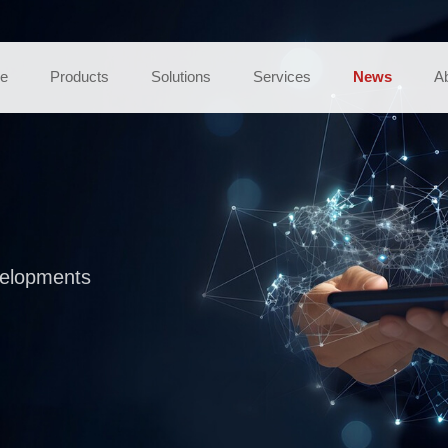
e
Products
Solutions
Services
News
A
velopments