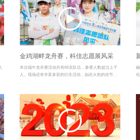
金鸡湖畔龙舟赛，科佳志愿展风采
入
本次端午龙舟赛活动共有66支队伍，参赛人数超过上千
融
人。现场还有丰富多彩的衍生活动，如此火热的佳节盛
化
宴现场，少不了勤劳的志愿者身影。科佳志愿者们穿梭
在人群的每个角落，引导入场、指引方向、提供现场咨
询，发放矿泉水，热情而忙碌。