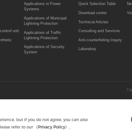
Applications in Power
Quick Selection Table
Ne
Systems
Download center
Vi
Applications of Municipal
Technical Articles
Lightning Protection
control unit
Consulting and Services
Applications of Traffic
Lightning Protection
ynthetic
Anti-counterfeiting Inquiry
Applications of Security
t
Laboratory
System
Cop
rience, but if you do not agree, you can also
lease refer to our
《Privacy Policy》
。