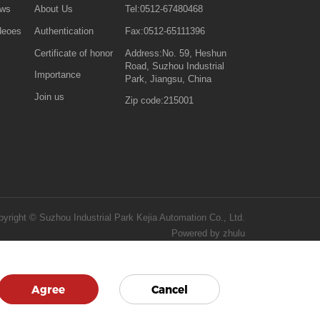
ws
About Us
Tel:0512-67480468
deoes
Authentication
Fax:0512-65111396
Certificate of honor
Address:No. 59, Heshun
Road, Suzhou Industrial
Importance
Park, Jiangsu, China
Join us
Zip code:215001
yright © Suzhou Industrial Park Kejia Automation Co., Ltd.
Powered by zhulu
Agree
Cancel