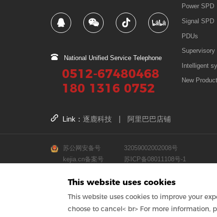
Power SPD
Signal SPD
PDUs
Supervisory 
National Unified Service Telephone
Intelligent s
0512-67480468
New Produc
180 1316 0752
Link：
逐鹿科技
|
阿里巴巴店铺
苏公网安备号
32059002002008号
kejia.cn备案号
苏ICP备08011108号-1
kejia.com.cn备案号
苏ICP备08011108号-2
This website uses cookies
kejia.net.cn备案号
苏ICP备08011108号-3
This website uses cookies to improve your expe
choose to cancel< br> For more information, p